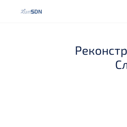
Реконстр
С